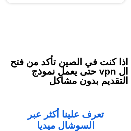
اذا كنت في الصين تأكد من فتح
ال vpn حتى يعمل نموذج
التقديم بدون مشاكل ‬
تعرف علينا أكثر عبر
السوشال ميديا​