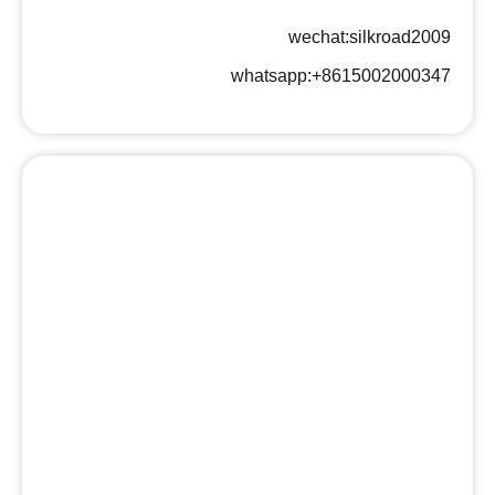
wechat:silkroad2009
whatsapp:‪+8615002000347‬